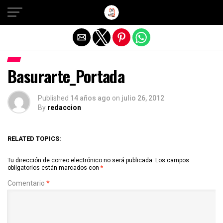
Salir de la versión móvil
Basurarte_Portada
Published
14 años ago
on
julio 26, 2012
By
redaccion
RELATED TOPICS:
Tu dirección de correo electrónico no será publicada.
Los campos
obligatorios están marcados con
*
Comentario
*