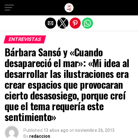
Salir de la versión móvil
ENTREVISTAS
Bárbara Sansó y «Cuando
desapareció el mar»: «Mi idea al
desarrollar las ilustraciones era
crear espacios que provocaran
cierto desasosiego, porque creí
que el tema requería este
sentimiento»
Published
13 años ago
on
noviembre 26, 2013
By
redaccion