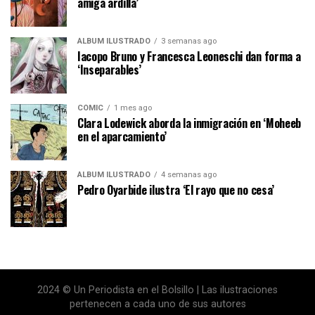
amiga ardilla’
ÁLBUM ILUSTRADO
3 semanas ago
Iacopo Bruno y Francesca Leoneschi dan forma a
‘Inseparables’
CÓMIC
1 mes ago
Clara Lodewick aborda la inmigración en ‘Moheeb
en el aparcamiento’
ÁLBUM ILUSTRADO
4 semanas ago
Pedro Oyarbide ilustra ‘El rayo que no cesa’
2024 © Un Periodista en el Bolsillo | Las ilustraciones
pertenecen a cada uno de sus autores