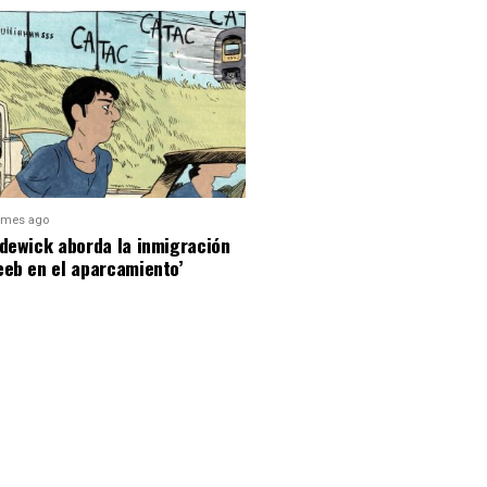
 mes ago
dewick aborda la inmigración
eeb en el aparcamiento’