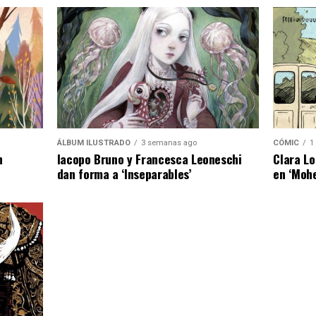
ÁLBUM ILUSTRADO
3 semanas ago
CÓMIC
1
n
Iacopo Bruno y Francesca Leoneschi
Clara Lo
dan forma a ‘Inseparables’
en ‘Moh