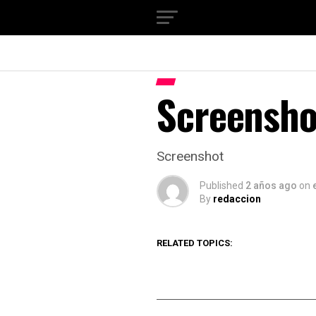
Screensho
Screenshot
Published
2 años ago
on
By
redaccion
RELATED TOPICS: