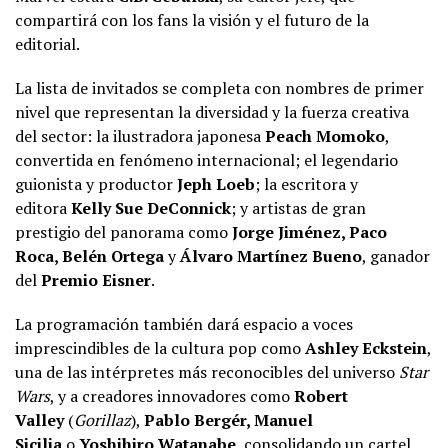
compartirá con los fans la visión y el futuro de la
editorial.
La lista de invitados se completa con nombres de primer
nivel que representan la diversidad y la fuerza creativa
del sector: la ilustradora japonesa
Peach Momoko
,
convertida en fenómeno internacional; el legendario
guionista y productor
Jeph Loeb
; la escritora y
editora
Kelly Sue DeConnick
; y artistas de gran
prestigio del panorama como
Jorge Jim
é
nez, Paco
Roca, Bel
én Ortega
y
Á
lvaro Martínez Bueno
, ganador
del
Premio Eisner
.
La programación también dará espacio a voces
imprescindibles de la cultura pop como
Ashley Eckstein
,
una de las intérpretes más reconocibles del universo
Star
Wars
, y a creadores innovadores como
Robert
Valley
(
Gorillaz
),
Pablo Bergér, Manuel
Sicilia
o
Yoshihiro Watanabe
, consolidando un cartel