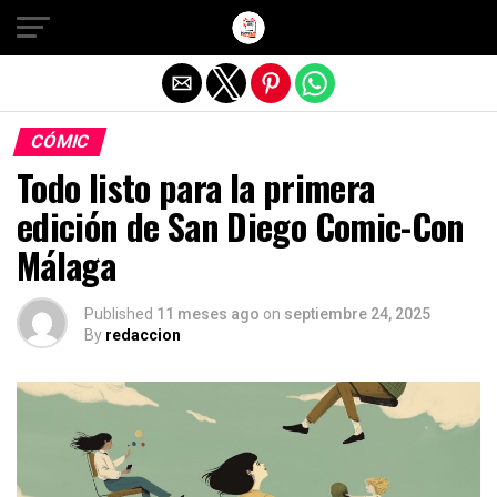
Salir de la versión móvil
CÓMIC
Todo listo para la primera
edición de San Diego Comic-Con
Málaga
Published
11 meses ago
on
septiembre 24, 2025
By
redaccion