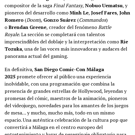
compositor de la saga
Final Fantasy
,
Nobuo Uematsu
, y
pioneros del desarrollo como
Minh Le
,
Josef Fares
,
John
Romero
(
Doom
),
Gonzo Suárez
(
Commandos
)
o
Brendan Greene
, creador del fenómeno
Battle
Royale
. La sección se completará con talentos
imprescindibles del doblaje y la interpretación como
Rie
Tozuka
, una de las voces más innovadoras y audaces del
panorama actual del gaming.
En definitiva,
San Diego Comic-Con Málaga
2025
promete ofrecer al público una experiencia
inolvidable, con una programación que combina la
presencia de grandes estrellas de Hollywood, leyendas y
promesas del cómic, maestros de la animación, pioneros
del videojuego, novedades para los amantes de los juegos
de mesa… y mucho, mucho más, todo en un mismo
espacio. Una auténtica celebración de la cultura pop que
convertirá a Málaga en el centro europeo del
entretenimiento y lugar de peregrinaje obligatorio para