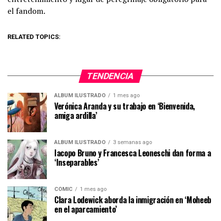
el fandom.
RELATED TOPICS:
TENDENCIA
ÁLBUM ILUSTRADO
1 mes ago
Verónica Aranda y su trabajo en ‘Bienvenida,
amiga ardilla’
ÁLBUM ILUSTRADO
3 semanas ago
Iacopo Bruno y Francesca Leoneschi dan forma a
‘Inseparables’
CÓMIC
1 mes ago
Clara Lodewick aborda la inmigración en ‘Moheeb
en el aparcamiento’