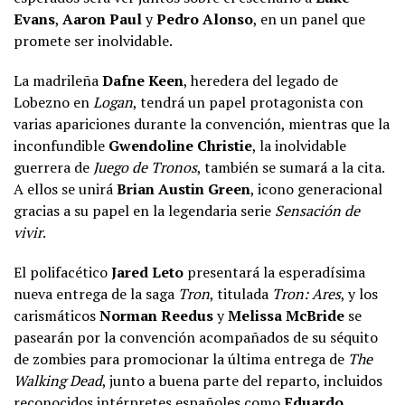
Evans
,
Aaron Paul
y
Pedro Alonso
, en un panel que
promete ser inolvidable.
La madrileña
Dafne Keen
, heredera del legado de
Lobezno en
Logan
, tendrá un papel protagonista con
varias apariciones durante la convención, mientras que la
inconfundible
Gwendoline Christie
, la inolvidable
guerrera de
Juego de Tronos
, también se sumará a la cita.
A ellos se unirá
Brian Austin Green
, icono generacional
gracias a su papel en la legendaria serie
Sensación de
vivir
.
El polifacético
Jared Leto
presentará la esperadísima
nueva entrega de la saga
Tron
, titulada
Tron: Ares
, y los
carismáticos
Norman Reedus
y
Melissa McBride
se
pasearán por la convención acompañados de su séquito
de zombies para promocionar la última entrega de
The
Walking Dead
, junto a buena parte del reparto, incluidos
reconocidos intérpretes españoles como
Eduardo