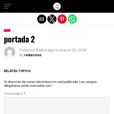
Salir de la versión móvil
portada 2
Published
8 años ago
on
marzo 23, 2018
By
redaccion
RELATED TOPICS:
Tu dirección de correo electrónico no será publicada.
Los campos
obligatorios están marcados con
*
Comentario
*