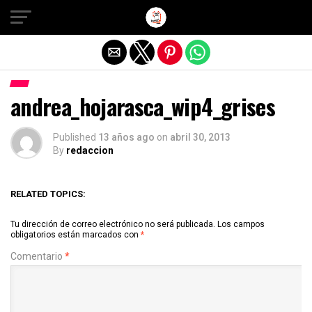
Salir de la versión móvil
andrea_hojarasca_wip4_grises
Published
13 años ago
on
abril 30, 2013
By
redaccion
RELATED TOPICS:
Tu dirección de correo electrónico no será publicada.
Los campos
obligatorios están marcados con
*
Comentario
*