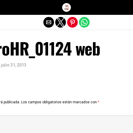
Salir de la versión móvil
roHR_01124 web
julio 31, 2013
rá publicada.
Los campos obligatorios están marcados con
*