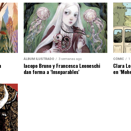
ÁLBUM ILUSTRADO
3 semanas ago
CÓMIC
1
n
Iacopo Bruno y Francesca Leoneschi
Clara Lo
dan forma a ‘Inseparables’
en ‘Moh