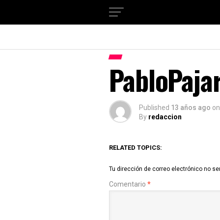
PabloPaja
Published
13 años ago
on
By
redaccion
RELATED TOPICS:
Tu dirección de correo electrónico no se
Comentario
*